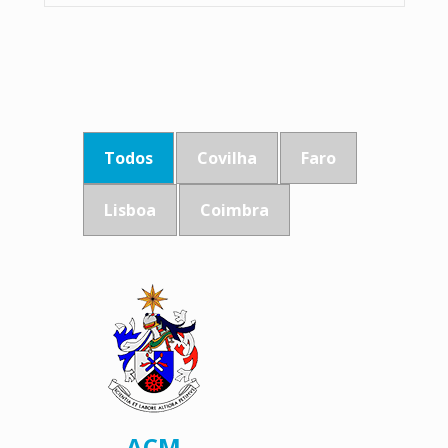
Todos
Covilha
Faro
Lisboa
Coimbra
ACM