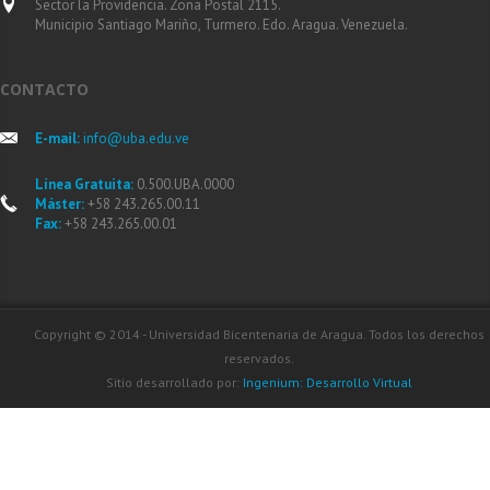
Sector la Providencia. Zona Postal 2115.
Municipio Santiago Mariño, Turmero. Edo. Aragua. Venezuela.
CONTACTO
E-mail:
info@uba.edu.ve
Línea Gratuita:
0.500.UBA.0000
Máster:
+58 243.265.00.11
Fax:
+58 243.265.00.01
Copyright © 2014 - Universidad Bicentenaria de Aragua. Todos los derechos
reservados.
Sitio desarrollado por:
Ingenium: Desarrollo Virtual