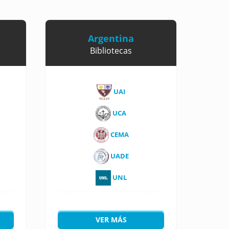
Argentina
Bibliotecas
UAI
UCA
CEMA
UADE
UNL
VER MÁS