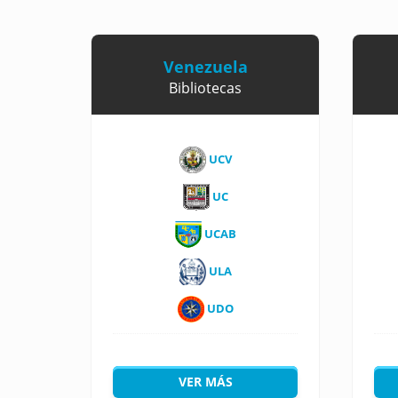
Venezuela
Bibliotecas
UCV
UC
UCAB
ULA
UDO
VER MÁS