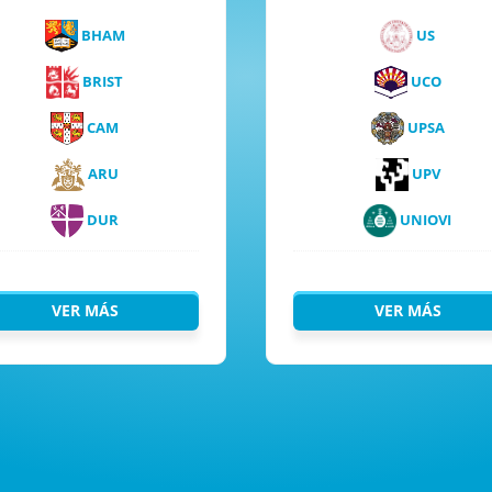
BHAM
US
BRIST
UCO
CAM
UPSA
ARU
UPV
DUR
UNIOVI
VER MÁS
VER MÁS