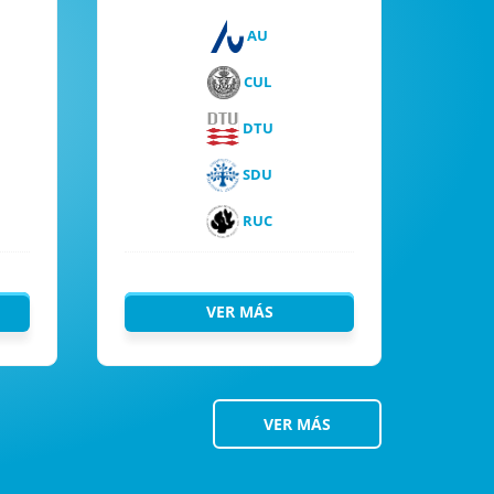
AU
CUL
DTU
SDU
RUC
VER MÁS
VER MÁS