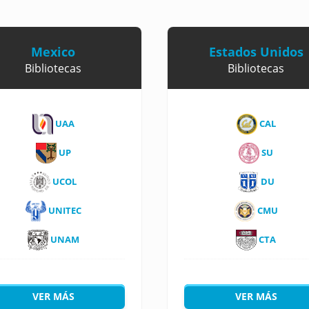
Mexico
Estados Unidos
Bibliotecas
Bibliotecas
UAA
CAL
UP
SU
UCOL
DU
UNITEC
CMU
UNAM
CTA
VER MÁS
VER MÁS