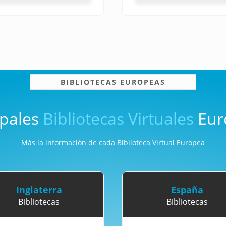
BIBLIOTECAS EUROPEAS
ipales
Bibliotecas Virtuales
Eur
Más la información de cada Biblioteca Virtual Europea
Inglaterra
España
Bibliotecas
Bibliotecas