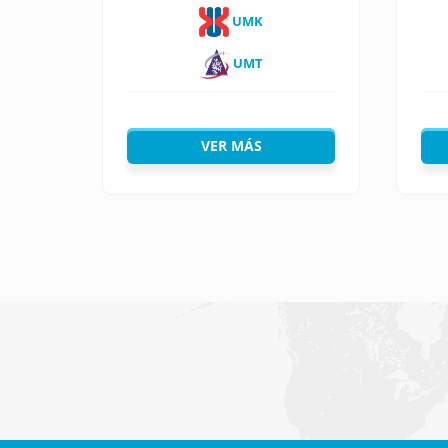
UMK
UMT
VER MÁS