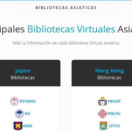
BIBLIOTECAS ASIATICAS
ipales
Bibliotecas Virtuales
Asi
Más la información de cada Biblioteca Virtual Asiatica
Japon
Hong Kong
Bibliotecas
Bibliotecas
KYUSHU
HKUST
KU
POLYU
KEIO
CITYU