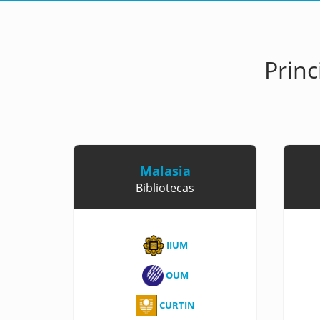
Princ
Malasia
Bibliotecas
IIUM
OUM
CURTIN