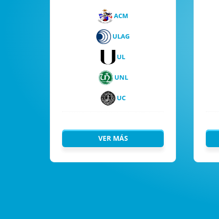
ACM
ULAG
UL
UNL
UC
VER MÁS