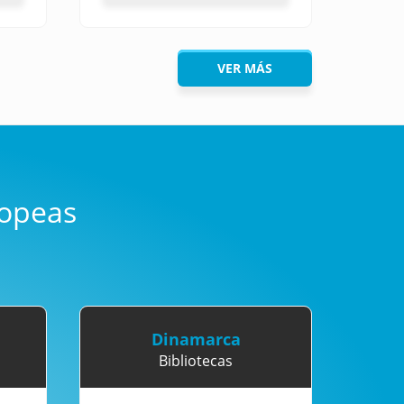
VER MÁS
opeas
Dinamarca
Bibliotecas