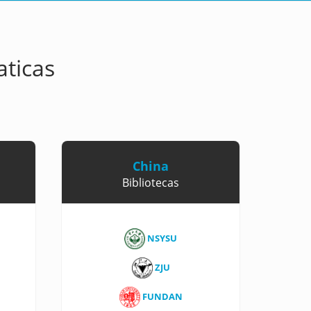
aticas
China
Bibliotecas
NSYSU
ZJU
FUNDAN